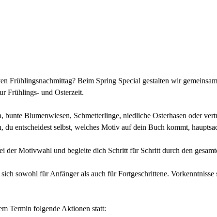
n
n
t
a
m
:
2
iven Frühlingsnachmittag? Beim Spring Special gestalten wir gemeinsam
7
ur Frühlings- und Osterzeit.
.
M
n, bunte Blumenwiesen, Schmetterlinge, niedliche Osterhasen oder ver
ä
n, du entscheidest selbst, welches Motiv auf dein Buch kommt, hauptsa
r
z
bei der Motivwahl und begleite dich Schritt für Schritt durch den gesamt
2
0
ich sowohl für Anfänger als auch für Fortgeschrittene. Vorkenntnisse 
2
7
em Termin folgende Aktionen statt: