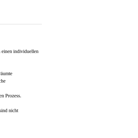
 einen individuellen
träumte
che
en Prozess.
sind nicht