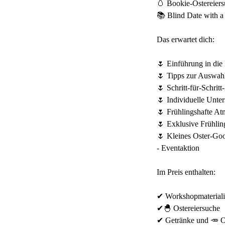
🥚 Bookie-Ostereiers
📚 Blind Date with a
Das erwartet dich:
🌷 Einführung in die 
🌷 Tipps zur Auswahl
🌷 Schritt-für-Schrit
🌷 Individuelle Unt
🌷 Frühlingshafte At
🌷 Exklusive Frühlin
🌷 Kleines Oster-G
- Eventaktion
Im Preis enthalten:
✔ Workshopmateriali
✔🐣 Ostereiersuche
✔ Getränke und 🥕 O