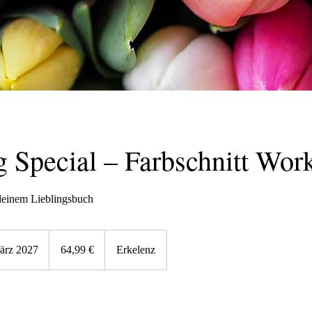
g Special – Farbschnitt Wor
deinem Lieblingsbuch
64,99
Euro
ärz 2027
B
64,99 €
Erkelenz
e
g
i