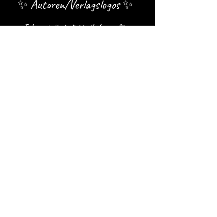
✨ Autoren/Verlagslogos ✨
Ich gestalte individuelle Logos für
Autor:innen und Verlage, die als visuelle
Marke für Bücher, Reihen und Projekte
dienen.
Jedes Logo wird ausschließlich auf Anfrage
entwickelt und auf die jeweilige Zielgruppe
abgestimmt.
ab 100 Euro
➡️ Logos entdecken